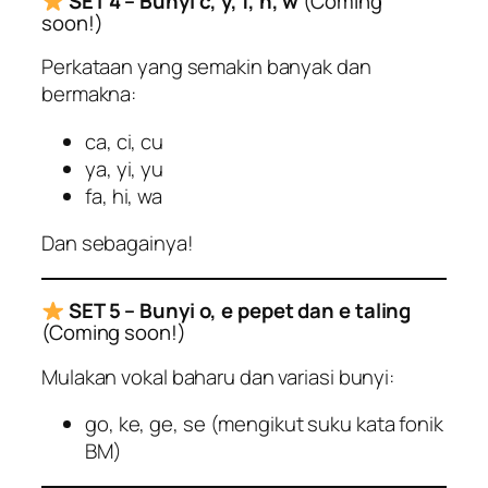
SET 4 – Bunyi c, y, f, h, w
(Coming
soon!)
Perkataan yang semakin banyak dan
bermakna:
ca, ci, cu
ya, yi, yu
fa, hi, wa
Dan sebagainya!
SET 5 – Bunyi o, e pepet dan e taling
(Coming soon!)
Mulakan vokal baharu dan variasi bunyi:
go, ke, ge, se (mengikut suku kata fonik
BM)